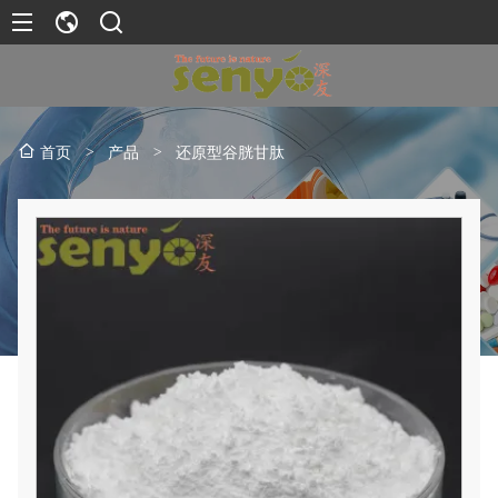
>
产品
>
还原型谷胱甘肽
首页