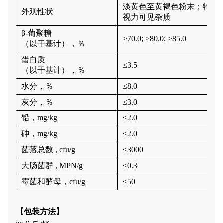
淡黄色至黄褐色粉末
；
特有
外观性状
视力可见杂质
β-葡聚糖
≥70.0; ≥80.0; ≥85.0
（以干基计），％
蛋白质
≤3.5
（以干基计），％
水分，％
≤
8.0
灰分，％
≤3.0
铅，
mg/kg
≤
2.0
砷，
mg/kg
≤2
.0
菌落总数
, cfu/g
≤3000
大肠菌群
,
MPN
/g
≤
0.3
霉菌
和酵母
，
cfu/g
≤50
【
包装方法
】