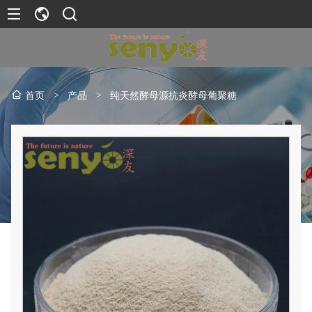
>
产品
>
纯天然酵母源抗炎酵母葡聚糖
首页